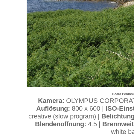
Beara Peninsu
Kamera:
OLYMPUS CORPORAT
Auflösung:
800 x 600 |
ISO-Eins
creative (slow program) |
Belichtun
Blendenöffnung:
4.5 |
Brennweit
white b