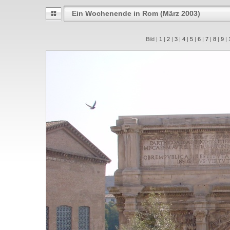
Ein Wochenende in Rom (März 2003)
Bild |
1
|
2
|
3
|
4
|
5
|
6
|
7
|
8
|
9
|