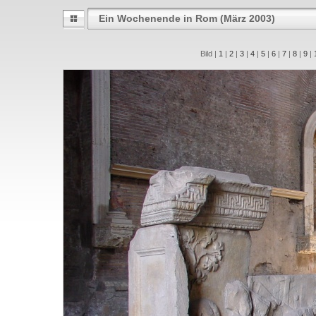
Ein Wochenende in Rom (März 2003)
Bild |
1
|
2
|
3
|
4
|
5
|
6
|
7
|
8
|
9
|